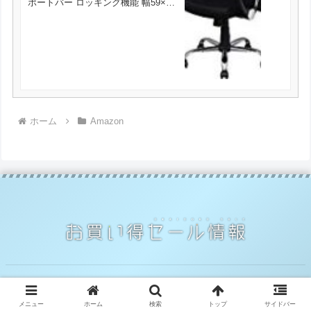
ポートバー ロッキング機能 幅59×奥
行65×高さ107~115cm ブラック が
3500円とお買い得！
ホーム
Amazon
© 2014 お買い得セール情報.
メニュー
ホーム
検索
トップ
サイドバー