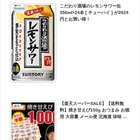
こだわり酒場のレモンサワー缶
Amazon
350ml×24本 [ チューハイ ] が2624
円とお買い得！
【楽天スーパーSALE】【送料無
楽天
料】焼き甘えび150g おつまみ お徳
用 大容量 メール便 北海道 珍味 が
2999円とお買い得！