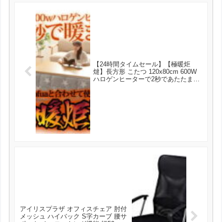
【24時間タイムセール】【極暖炬
燵】長方形 こたつ 120x80cm 600W
ハロゲンヒーターで2秒であたたま
る！ メトロ電気工業 MHU-601E 搭載
モデル が14400円とお買い得！
アイリスプラザ オフィスチェア 肘付
メッシュ ハイバック S字カーブ 腰サ